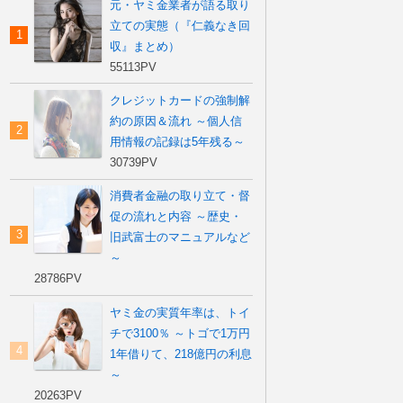
元・ヤミ金業者が語る取り
立ての実態（『仁義なき回
収』まとめ）
55113PV
クレジットカードの強制解
約の原因＆流れ ～個人信
用情報の記録は5年残る～
30739PV
消費者金融の取り立て・督
促の流れと内容 ～歴史・
旧武富士のマニュアルなど
～
28786PV
ヤミ金の実質年率は、トイ
チで3100％ ～トゴで1万円
1年借りて、218億円の利息
～
20263PV