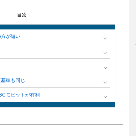
目次
の方が短い
じ
査基準も同じ
BCモビットが有利