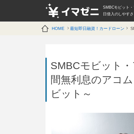
SMBCモビット
日借入のしやすさ
HOME
最短即日融資！カードローン
S
SMBCモビット・
間無利息のアコム
ビット～