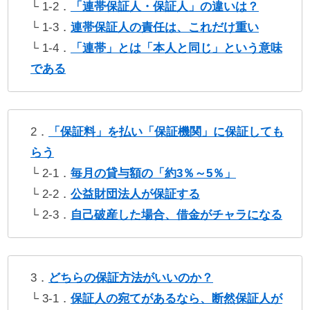
└ 1-2．
「連帯保証人・保証人」の違いは？
└ 1-3．
連帯保証人の責任は、これだけ重い
└ 1-4．
「連帯」とは「本人と同じ」という意味
である
2．
「保証料」を払い「保証機関」に保証しても
らう
└ 2-1．
毎月の貸与額の「約3％～5％」
└ 2-2．
公益財団法人が保証する
└ 2-3．
自己破産した場合、借金がチャラになる
3．
どちらの保証方法がいいのか？
└ 3-1．
保証人の宛てがあるなら、断然保証人が