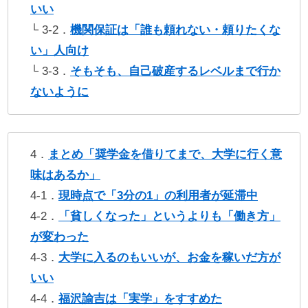
いい
└ 3-2．
機関保証は「誰も頼れない・頼りたくな
い」人向け
└ 3-3．
そもそも、自己破産するレベルまで行か
ないように
4．
まとめ「奨学金を借りてまで、大学に行く意
味はあるか」
4-1．
現時点で「3分の1」の利用者が延滞中
4-2．
「貧しくなった」というよりも「働き方」
が変わった
4-3．
大学に入るのもいいが、お金を稼いだ方が
いい
4-4．
福沢諭吉は「実学」をすすめた