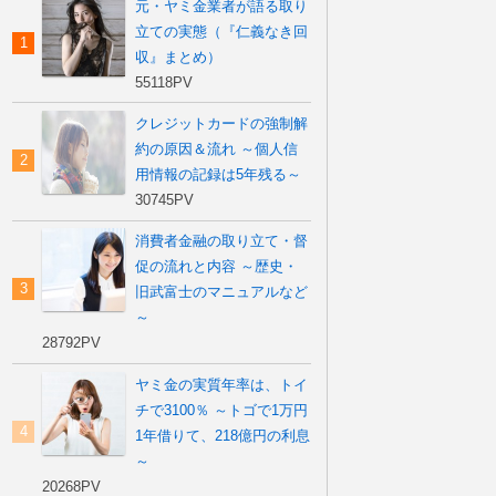
元・ヤミ金業者が語る取り
立ての実態（『仁義なき回
収』まとめ）
55118PV
クレジットカードの強制解
約の原因＆流れ ～個人信
用情報の記録は5年残る～
30745PV
消費者金融の取り立て・督
促の流れと内容 ～歴史・
旧武富士のマニュアルなど
～
28792PV
ヤミ金の実質年率は、トイ
チで3100％ ～トゴで1万円
1年借りて、218億円の利息
～
20268PV