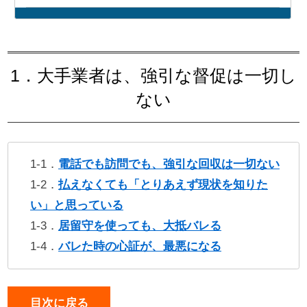
1．大手業者は、強引な督促は一切し
ない
1-1．
電話でも訪問でも、強引な回収は一切ない
1-2．
払えなくても「とりあえず現状を知りた
い」と思っている
1-3．
居留守を使っても、大抵バレる
1-4．
バレた時の心証が、最悪になる
目次に戻る