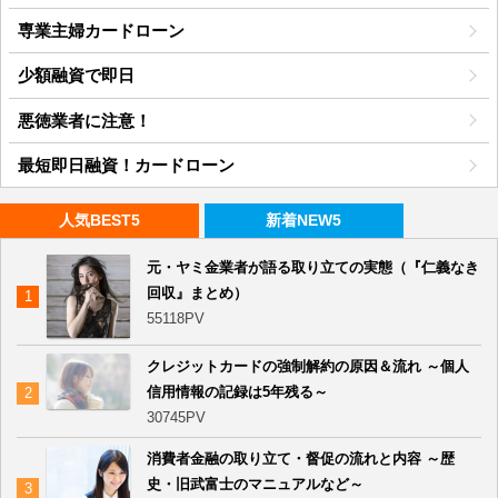
専業主婦カードローン
少額融資で即日
悪徳業者に注意！
最短即日融資！カードローン
人気BEST5
新着NEW5
元・ヤミ金業者が語る取り立ての実態（『仁義なき
回収』まとめ）
55118PV
クレジットカードの強制解約の原因＆流れ ～個人
信用情報の記録は5年残る～
30745PV
消費者金融の取り立て・督促の流れと内容 ～歴
史・旧武富士のマニュアルなど～