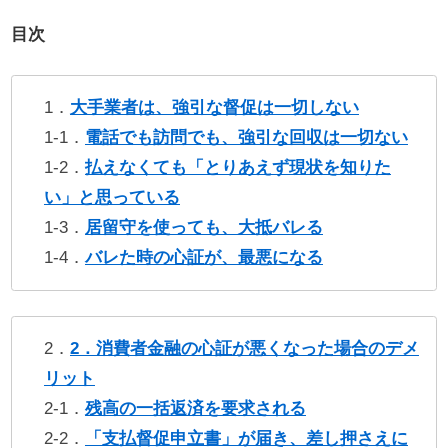
目次
1．
大手業者は、強引な督促は一切しない
1-1．
電話でも訪問でも、強引な回収は一切ない
1-2．
払えなくても「とりあえず現状を知りた
い」と思っている
1-3．
居留守を使っても、大抵バレる
1-4．
バレた時の心証が、最悪になる
2．
2．消費者金融の心証が悪くなった場合のデメ
リット
2-1．
残高の一括返済を要求される
2-2．
「支払督促申立書」が届き、差し押さえに