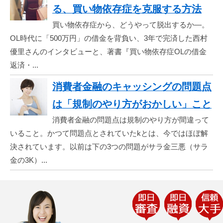
る、買い物依存症を克服する方法
買い物依存症から、どうやって脱出するか―。
OL時代に「500万円」の借金を背負い、3年で完済した西村
優里さんのインタビューと、著書『買い物依存症OLの借金
返済・...
消費者金融のキャッシングの問題点
は「規制のやり方がおかしい」こと
消費者金融の問題点は規制のやり方が間違って
いること。かつて問題点とされていたkとは、今ではほぼ解
決されています。以前は下の3つの問題がサラ金三悪（サラ
金の3K）...