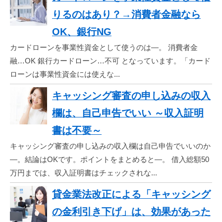
りるのはあり？→消費者金融なら
OK、銀行NG
カードローンを事業性資金として使うのは―。 消費者金
融…OK 銀行カードローン…不可 となっています。「カード
ローンは事業性資金には使えな...
キャッシング審査の申し込みの収入
欄は、自己申告でいい ～収入証明
書は不要～
キャッシング審査の申し込みの収入欄は自己申告でいいのか
―。結論はOKです。ポイントをまとめると―。 借入総額50
万円までは、収入証明書はチェックされな...
貸金業法改正による「キャッシング
の金利引き下げ」は、効果があった