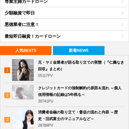
専業主婦カードローン
少額融資で即日
悪徳業者に注意！
最短即日融資！カードローン
人気BEST5
新着NEW5
元・ヤミ金業者が語る取り立ての実態（『仁義なき
回収』まとめ）
55117PV
クレジットカードの強制解約の原因＆流れ ～個人
信用情報の記録は5年残る～
30741PV
消費者金融の取り立て・督促の流れと内容 ～歴
史・旧武富士のマニュアルなど～
28789PV